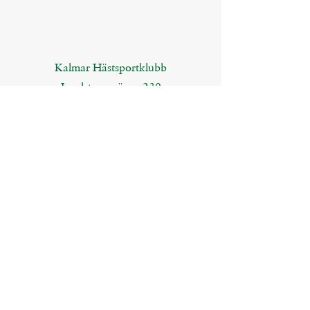
Kalmar Hästsportklubb
Ingelstorpsvägen 230
395 91 Kalmar
Följ oss på våra sociala medier!
Kalmar Hästsportklubb
Kalmar Hästsp
ortklubb