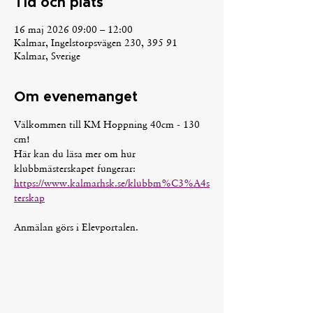
Tid och plats
16 maj 2026 09:00 – 12:00
Kalmar, Ingelstorpsvägen 230, 395 91
Kalmar, Sverige
Om evenemanget
Välkommen till KM Hoppning 40cm - 130 
cm! 
Här kan du läsa mer om hur 
klubbmästerskapet fungerar: 
https://www.kalmarhsk.se/klubbm%C3%A4s
terskap
Anmälan görs i Elevportalen.