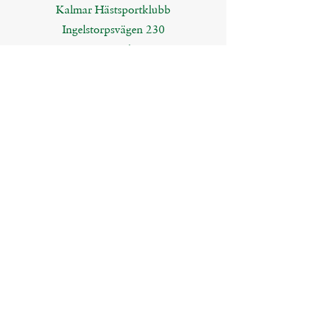
Kalmar Hästsportklubb
Ingelstorpsvägen 230
395 91 Kalmar
Följ oss på våra sociala medier!
Kalmar Hästsportklubb
Kalmar Hästsp
ortklubb
© 2023 ·
Kalmar Hästsportklubb
· Alla rättigheter
förbehållna