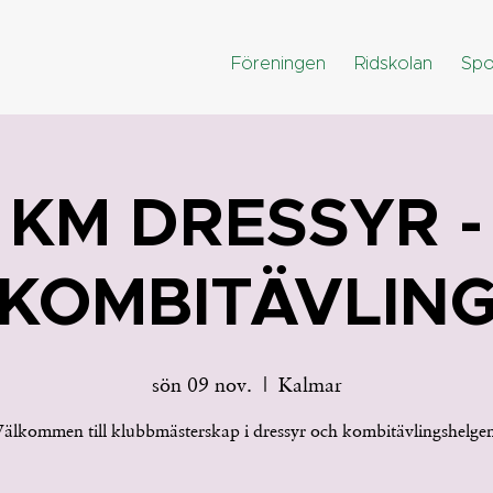
Föreningen
Ridskolan
Spo
KM DRESSYR -
KOMBITÄVLIN
sön 09 nov.
  |  
Kalmar
älkommen till klubbmästerskap i dressyr och kombitävlingshelge