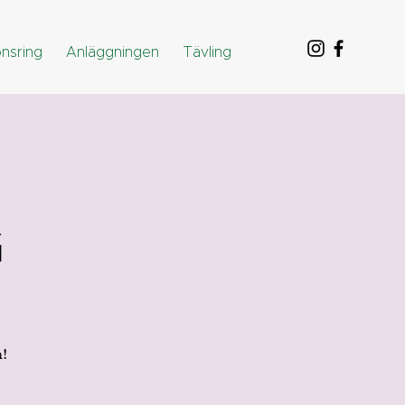
nsring
Anläggningen
Tävling
G
n!